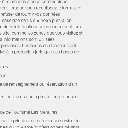
uvez être amenés à nous communiquer
e cas lorsque vous remplissez le formulaire
refuser de fournir vos données
es renseignements sur notre prestation
ertaines informations vous concernant lors
re site, comme les zones que vous visitez et
s informations sont utilisées
sont proposés. Les bases de données sont
ive à la protection juridique des bases de
ires
.
ées :
de de renseignement ou réservation d'un
estination ou sur la prestation proposée
ice de Tourisme Les Menuires
.
alité principale de délivrer un service de
onnels du tourisme (professionnels gérants