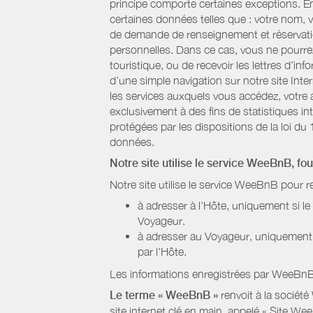
principe comporte certaines exceptions. E
certaines données telles que : votre nom, v
de demande de renseignement et réservatio
personnelles. Dans ce cas, vous ne pourrez 
touristique, ou de recevoir les lettres d’
d’une simple navigation sur notre site Inte
les services auxquels vous accédez, votre a
exclusivement à des fins de statistiques i
protégées par les dispositions de la loi du 
données.
Notre site utilise le service WeeBnB, fo
Notre site utilise le service WeeBnB pour r
à adresser à l'Hôte, uniquement si 
Voyageur.
à adresser au Voyageur, uniquement s
par l'Hôte.
Les informations enregistrées par WeeBnB 
Le terme « WeeBnB »
renvoit à la société
site internet clé en main, appelé « Site W