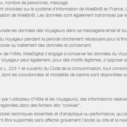
jour, nombre de personnes, message
nt stockées sur le système d’information de WeeBnB en France. 
rmation de WeeBnB. Les données sont également transmises par ema
urisée les données des Voyageurs dans sa messagerie email et to
 Voyageur pendant la période strictement nécessaire pour la fina
pposer au traitement des données le concernant.
r de l’Hôte, WeeDigital s’engage à conserver les données du Voya
 Le Voyageur peut également, pour des motifs légitimes, s’opposer
s L. 223-1 et suivants du Code de la consommation, tout consommat
ont les coordonnées et modalités de saisine sont disponibles sur
r l’utilisateur (l’Hôte et les Voyageurs), des informations relatives
registrées dans des fichiers dits "cookies".
okies techniques essentiels et d'analytique ou performance, qui per
t être supprimés sans affecter gravement l’accès au site et la nav