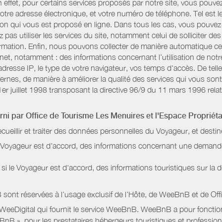
n effet, pour certains services proposés par notre site, vous po
otre adresse électronique, et votre numéro de téléphone. Tel est l
n qui vous est proposé en ligne. Dans tous les cas, vous pouvez 
pas utiliser les services du site, notamment celui de solliciter d
information. Enfin, nous pouvons collecter de manière automatique c
rnet, notamment : des informations concernant l’utilisation de not
dresse IP, le type de votre navigateur, vos temps d'accès. De telle
nternes, de manière à améliorer la qualité des services qui vous 
1er juillet 1998 transposant la directive 96/9 du 11 mars 1996 relat
urni par
Office de Tourisme Les Menuires
et l'Espace Propriéta
ecueillir et traiter des données personnelles du Voyageur, et destin
le Voyageur est d'accord, des informations concernant une deman
i le Voyageur est d'accord, des informations touristiques sur la d
sont réservées à l’usage exclusif de l’Hôte, de WeeBnB et de
Off
 WeeDigital qui fournit le service WeeBnB. WeeBnB a pour fonctionn
eeBnB », pour les prestataires hébergeurs touristiques et professi