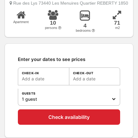
Rue des Lys 73440 Les Menuires Quartier REBERTY 1850
10
71
Apartment
4
persons
m2
bedrooms
Enter your dates to see prices
CHECK-IN
CHECK-OUT
Add a date
Add a date
GUESTS
1 guest
Check availability